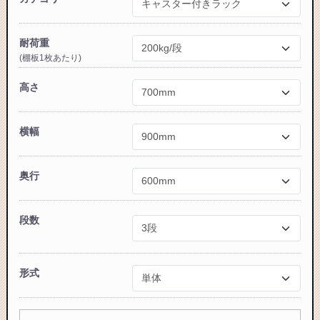
耐荷重
(棚板1枚あたり)
カートに追加しました。
高さ
スチールラック3台以上の場合、見積書にてお値引き保証い
たします！
横幅
1台でも大量導入でも無料お見積・ご注文を受け付けており
ます(安心保証付き)
奥行
カートへ進む
段数
無料お見積する
形式
お買い物を続ける