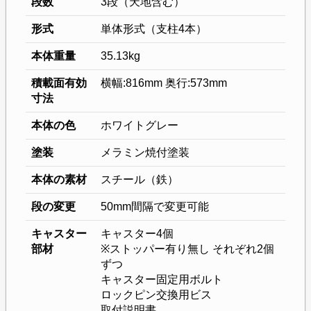
段数
3段（天地含む）
形式
単体形式（支柱4本）
本体重量
35.13kg
積載面有効
横幅:816mm 奥行:573mm
寸法
本体の色
ホワイトグレー
塗装
メラミン焼付塗装
本体の素材
スチール（鉄）
段の変更
50mm間隔で変更可能
キャスター
キャスター4個
部材
※ストッパー有り無し それぞれ2個
ずつ
キャスター固定用ボルト
ロックピン交換用ビス
取付説明書