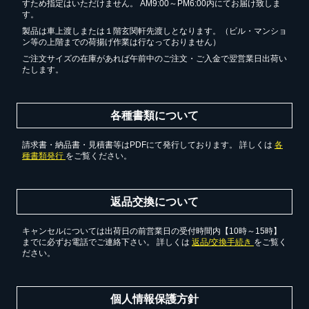
すため指定はいただけません。 AM9:00～PM6:00内にてお届け致しま
す。
製品は車上渡しまたは１階玄関軒先渡しとなります。（ビル・マンショ
ン等の上階までの荷揚げ作業は行なっておりません）
ご注文サイズの在庫があれば午前中のご注文・ご入金で翌営業日出荷い
たします。
各種書類について
請求書・納品書・見積書等はPDFにて発行しております。 詳しくは
各
種書類発行
をご覧ください。
返品交換について
キャンセルについては出荷日の前営業日の受付時間内【10時～15時】
までに必ずお電話でご連絡下さい。 詳しくは
返品/交換手続き
をご覧く
ださい。
個人情報保護方針