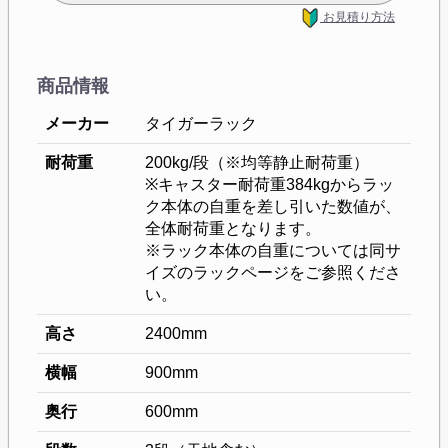
お見積り方法
商品情報
メーカー
タイガーラック
耐荷重
200kg/段（※均等静止耐荷重）
※キャスター耐荷重384kgからラッ
ク本体の自重を差し引いた数値が、
全体耐荷重となります。
※ラック本体の自重については同サ
イズのラックページをご参照くださ
い。
高さ
2400mm
横幅
900mm
奥行
600mm