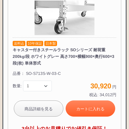
送料込
10年保証
日本製
キャスター付きスチールラック SOシリーズ 耐荷重
200kg/段 ホワイトグレー 高さ700×横幅900×奥行600×3
段(枚) 単体形式
品番：
SO-S713S-W-03-C
30,920
数量:
円
税込:
34,012
円
商品詳細を見る
カートに入れる
3台以上のお見積りでお値引き保証！