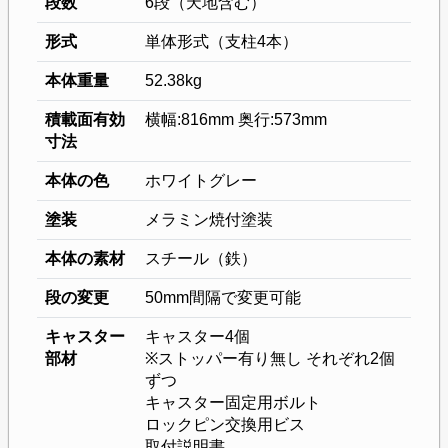
段数
6段（天地含む）
形式
単体形式（支柱4本）
本体重量
52.38kg
積載面有効
横幅:816mm 奥行:573mm
寸法
本体の色
ホワイトグレー
塗装
メラミン焼付塗装
本体の素材
スチール（鉄）
段の変更
50mm間隔で変更可能
キャスター
キャスター4個
部材
※ストッパー有り無し それぞれ2個
ずつ
キャスター固定用ボルト
ロックピン交換用ビス
取付説明書