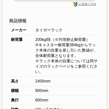
お見積り方法
商品情報
メーカー
タイガーラック
耐荷重
200kg/段（※均等静止耐荷重）
※キャスター耐荷重384kgからラッ
ク本体の自重を差し引いた数値が、
全体耐荷重となります。
※ラック本体の自重については同サ
イズのラックページをご参照くださ
い。
高さ
2400mm
横幅
900mm
奥行
600mm