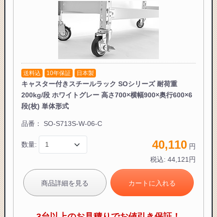
送料込
10年保証
日本製
キャスター付きスチールラック SOシリーズ 耐荷重
200kg/段 ホワイトグレー 高さ700×横幅900×奥行600×6
段(枚) 単体形式
品番：
SO-S713S-W-06-C
40,110
数量:
円
税込:
44,121
円
商品詳細を見る
カートに入れる
3台以上のお見積りでお値引き保証！