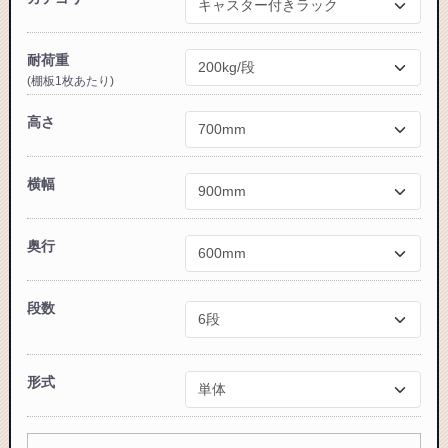
耐荷重
(棚板1枚あたり)
カートに追加しました。
高さ
スチールラック3台以上の場合、見積書にてお値引き保証い
たします！
横幅
1台でも大量導入でも無料お見積・ご注文を受け付けており
ます(安心保証付き)
奥行
カートへ進む
段数
無料お見積する
形式
お買い物を続ける