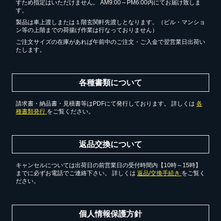
すため指定はいただけません。 AM9:00～PM6:00内にてお届け致しま
す。
製品は車上渡しまたは１階玄関軒先渡しとなります。（ビル・マンショ
ン等の上階までの荷揚げ作業は行なっておりません）
ご注文サイズの在庫があれば午前中のご注文・ご入金で翌営業日出荷い
たします。
各種書類について
請求書・納品書・見積書等はPDFにて発行しております。 詳しくは
各
種書類発行
をご覧ください。
返品交換について
キャンセルについては出荷日の前営業日の受付時間内【10時～15時】
までに必ずお電話でご連絡下さい。 詳しくは
返品/交換手続き
をご覧く
ださい。
個人情報保護方針