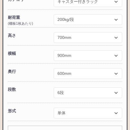
耐荷重
(棚板1枚あたり)
カートに追加しました。
高さ
スチールラック3台以上の場合、見積書にてお値引き保証い
たします！
横幅
1台でも大量導入でも無料お見積・ご注文を受け付けており
ます(安心保証付き)
奥行
カートへ進む
段数
無料お見積する
形式
お買い物を続ける