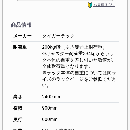
お見積り方法
商品情報
メーカー
タイガーラック
耐荷重
200kg/段（※均等静止耐荷重）
※キャスター耐荷重384kgからラッ
ク本体の自重を差し引いた数値が、
全体耐荷重となります。
※ラック本体の自重については同サ
イズのラックページをご参照くださ
い。
高さ
2400mm
横幅
900mm
奥行
600mm