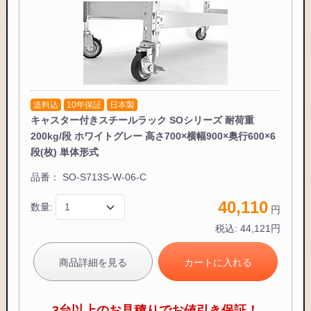
送料込
10年保証
日本製
キャスター付きスチールラック SOシリーズ 耐荷重
200kg/段 ホワイトグレー 高さ700×横幅900×奥行600×6
段(枚) 単体形式
品番：
SO-S713S-W-06-C
40,110
数量:
円
税込:
44,121
円
商品詳細を見る
カートに入れる
3台以上のお見積りでお値引き保証！