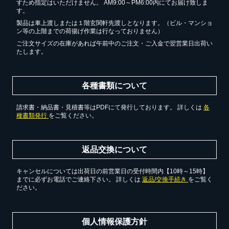
すため指定はいただけません。 AM9:00～PM6:00内にてお届け致しま
す。
製品は車上渡しまたは１階玄関軒先渡しとなります。（ビル・マンショ
ン等の上階までの荷揚げ作業は行なっておりません）
ご注文サイズの在庫があれば午前中のご注文・ご入金で翌営業日出荷い
たします。
各種書類について
請求書・納品書・見積書等はPDFにて発行しております。 詳しくは
各
種書類発行
をご覧ください。
返品交換について
キャンセルについては出荷日の前営業日の受付時間内【10時～15時】
までに必ずお電話でご連絡下さい。 詳しくは
返品/交換手続き
をご覧く
ださい。
個人情報保護方針