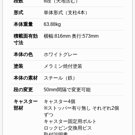
段数
8段（天地含む）
形式
単体形式（支柱4本）
本体重量
63.88kg
積載面有効
横幅:816mm 奥行:573mm
寸法
本体の色
ホワイトグレー
塗装
メラミン焼付塗装
本体の素材
スチール（鉄）
段の変更
50mm間隔で変更可能
キャスター
キャスター4個
部材
※ストッパー有り無し それぞれ2個
ずつ
キャスター固定用ボルト
ロックピン交換用ビス
取付説明書