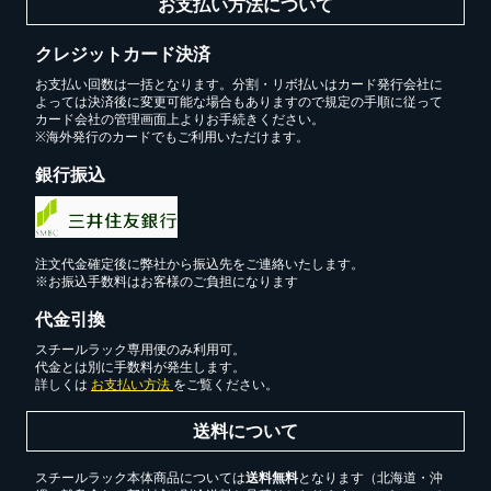
お支払い方法について
スチールラック3台以上の場合、見積書にてお値引き保証い
たします！
クレジットカード決済
1台でも大量導入でも無料お見積・ご注文を受け付けており
ます(安心保証付き)
お支払い回数は一括となります。分割・リボ払いはカード発行会社に
よっては決済後に変更可能な場合もありますので規定の手順に従って
カード会社の管理画面上よりお手続きください。
※海外発行のカードでもご利用いただけます。
カートへ進む
銀行振込
無料お見積する
注文代金確定後に弊社から振込先をご連絡いたします。
※お振込手数料はお客様のご負担になります
お買い物を続ける
代金引換
スチールラック専用便のみ利用可。
代金とは別に手数料が発生します。
詳しくは
お支払い方法
をご覧ください。
送料について
スチールラック本体商品については
送料無料
となります（北海道・沖