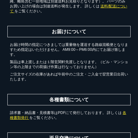
縄、離島含む一部地域は別途送料お見積りとなります）。 パーツのみ
お買い上げの場合は別途送料が発生します。 詳しくは
送料/配送につい
て
をご覧ください。
お届けについて
お届け時間の指定につきましては重量物を運送する路線混載便となりま
すため指定はいただけません。 AM9:00～PM6:00内にてお届け致しま
す。
製品は車上渡しまたは１階玄関軒先渡しとなります。（ビル・マンショ
ン等の上階までの荷揚げ作業は行なっておりません）
ご注文サイズの在庫があれば午前中のご注文・ご入金で翌営業日出荷い
たします。
各種書類について
請求書・納品書・見積書等はPDFにて発行しております。 詳しくは
各
種書類発行
をご覧ください。