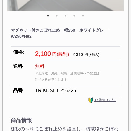
マグネット付きこぼれ止め 幅250 ホワイトグレー
W250×H62
価格:
2,100
円(税別)
2,310
円(税込)
送料
無料
※北海道・沖縄・離島・船便地域への配送は
別途送料が発生します
品番
TR-KDSET-256225
お見積り方法
商品情報
棚板のへりにこぼれ止めを設置し、積載物がこぼれ