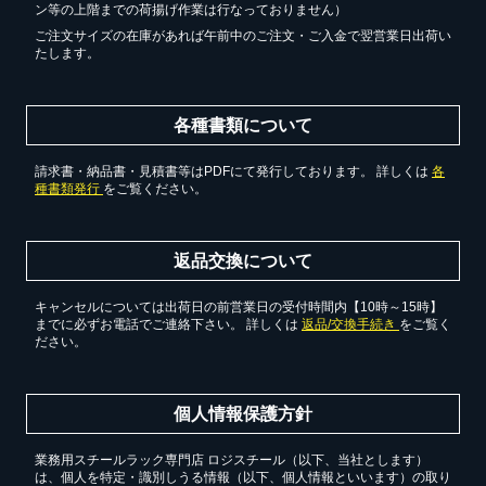
ン等の上階までの荷揚げ作業は行なっておりません）
ご注文サイズの在庫があれば午前中のご注文・ご入金で翌営業日出荷い
たします。
各種書類について
請求書・納品書・見積書等はPDFにて発行しております。 詳しくは
各
種書類発行
をご覧ください。
返品交換について
キャンセルについては出荷日の前営業日の受付時間内【10時～15時】
までに必ずお電話でご連絡下さい。 詳しくは
返品/交換手続き
をご覧く
ださい。
個人情報保護方針
業務用スチールラック専門店 ロジスチール（以下、当社とします）
は、個人を特定・識別しうる情報（以下、個人情報といいます）の取り