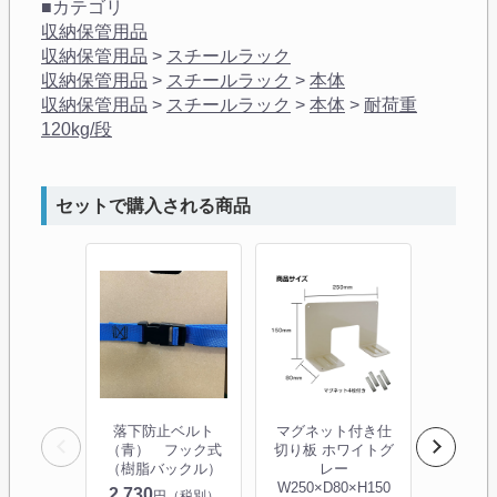
■カテゴリ
収納保管用品
収納保管用品
>
スチールラック
収納保管用品
>
スチールラック
>
本体
収納保管用品
>
スチールラック
>
本体
>
耐荷重
120kg/段
セットで購入される商品
落下防止ベルト
マグネット付き仕
強力マ
（青） フック式
切り板 ホワイトグ
ック M
（樹脂バックル）
レー
W250×D80×H150
2,730
909
円（税別）