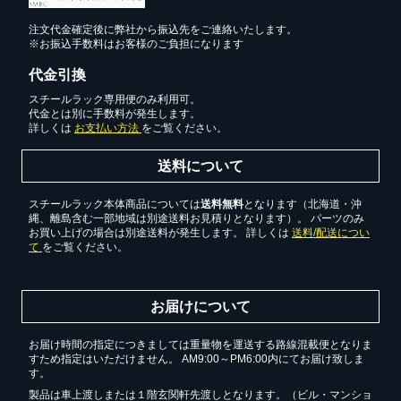
注文代金確定後に弊社から振込先をご連絡いたします。
※お振込手数料はお客様のご負担になります
代金引換
スチールラック専用便のみ利用可。
代金とは別に手数料が発生します。
詳しくは
お支払い方法
をご覧ください。
送料について
スチールラック本体商品については
送料無料
となります（北海道・沖
縄、離島含む一部地域は別途送料お見積りとなります）。 パーツのみ
お買い上げの場合は別途送料が発生します。 詳しくは
送料/配送につい
て
をご覧ください。
お届けについて
お届け時間の指定につきましては重量物を運送する路線混載便となりま
すため指定はいただけません。 AM9:00～PM6:00内にてお届け致しま
す。
製品は車上渡しまたは１階玄関軒先渡しとなります。（ビル・マンショ