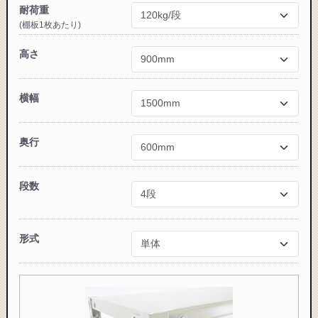
耐荷重
(棚板1枚あたり)
高さ
カートに追加しました。
スチールラック3台以上の場合、見積書にてお値引き保証い
横幅
たします！
1台でも大量導入でも無料お見積・ご注文を受け付けており
ます(安心保証付き)
奥行
段数
カートへ進む
無料お見積する
形式
お買い物を続ける