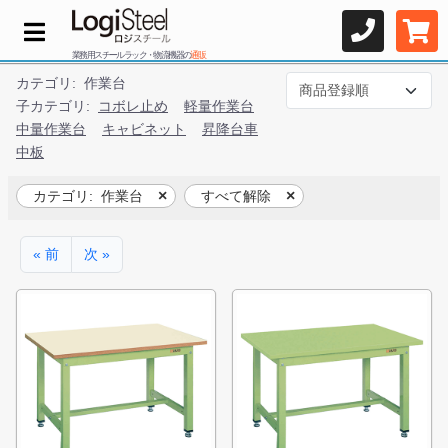
業務用スチールラック・物流機器の
通販
カテゴリ:
作業台
子カテゴリ:
コボレ止め
軽量作業台
中量作業台
キャビネット
昇降台車
中板
カテゴリ:
作業台
すべて解除
« 前
次 »