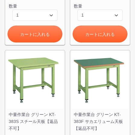
数量
数量
カートに入れる
カートに入れる
カートに追加しました。
スチールラック3台以上の場合、見積書にてお値引き保証い
たします！
1台でも大量導入でも無料お見積・ご注文を受け付けており
ます(安心保証付き)
カートへ進む
無料お見積する
中量作業台 グリーン KT-
中量作業台 グリーン KT-
383S スチール天板【返品
383F サカエリューム天板
不可】
【返品不可】
お買い物を続ける