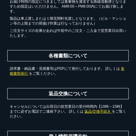
お届け時間の指定につきましては重量物を運送する路線混載便となりま
すため指定はいただけません。 AM9:00～PM6:00内にてお届け致しま
す。
製品は車上渡しまたは１階玄関軒先渡しとなります。（ビル・マンショ
ン等の上階までの荷揚げ作業は行なっておりません）
ご注文サイズの在庫があれば午前中のご注文・ご入金で翌営業日出荷い
たします。
各種書類について
請求書・納品書・見積書等はPDFにて発行しております。 詳しくは
各
種書類発行
をご覧ください。
返品交換について
キャンセルについては出荷日の前営業日の受付時間内【10時～15時】
までに必ずお電話でご連絡下さい。 詳しくは
返品/交換手続き
をご覧く
ださい。