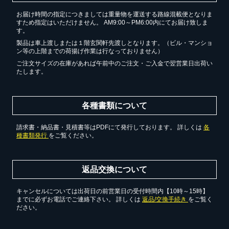
お届け時間の指定につきましては重量物を運送する路線混載便となりま
すため指定はいただけません。 AM9:00～PM6:00内にてお届け致しま
す。
製品は車上渡しまたは１階玄関軒先渡しとなります。（ビル・マンショ
ン等の上階までの荷揚げ作業は行なっておりません）
ご注文サイズの在庫があれば午前中のご注文・ご入金で翌営業日出荷い
たします。
各種書類について
請求書・納品書・見積書等はPDFにて発行しております。 詳しくは
各
種書類発行
をご覧ください。
返品交換について
キャンセルについては出荷日の前営業日の受付時間内【10時～15時】
までに必ずお電話でご連絡下さい。 詳しくは
返品/交換手続き
をご覧く
ださい。