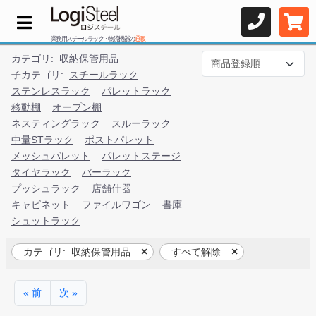
業務用スチールラック・物流機器の
通販
カテゴリ:
収納保管用品
子カテゴリ:
スチールラック
ステンレスラック
パレットラック
移動棚
オープン棚
ネスティングラック
スルーラック
中量STラック
ポストパレット
メッシュパレット
パレットステージ
タイヤラック
バーラック
プッシュラック
店舗什器
キャビネット
ファイルワゴン
書庫
シュットラック
カテゴリ:
収納保管用品
すべて解除
« 前
次 »