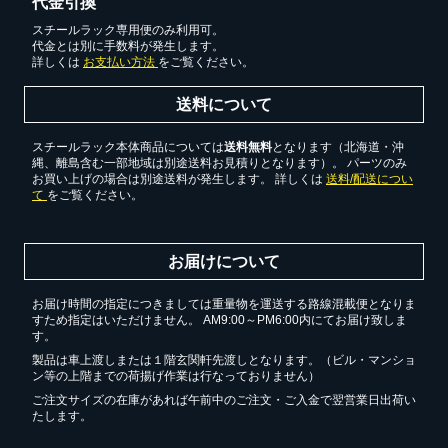
代金引換
スチールラック専用便のみ利用可。
代金とは別に手数料が発生します。
詳しくは
お支払い方法
をご覧ください。
送料について
スチールラック本体商品については
送料無料
となります（北海道・沖
縄、離島含む一部地域は別途送料お見積りとなります）。 パーツのみ
お買い上げの場合は別途送料が発生します。 詳しくは
送料/配送につい
て
をご覧ください。
お届けについて
お届け時間の指定につきましては重量物を運送する路線混載便となりま
すため指定はいただけません。 AM9:00～PM6:00内にてお届け致しま
す。
製品は車上渡しまたは１階玄関軒先渡しとなります。（ビル・マンショ
ン等の上階までの荷揚げ作業は行なっておりません）
ご注文サイズの在庫があれば午前中のご注文・ご入金で翌営業日出荷い
たします。