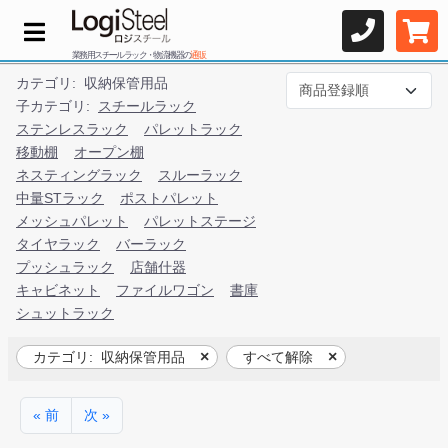
業務用スチールラック・物流機器の
通販
カテゴリ:
収納保管用品
子カテゴリ:
スチールラック
ステンレスラック
パレットラック
移動棚
オープン棚
ネスティングラック
スルーラック
中量STラック
ポストパレット
メッシュパレット
パレットステージ
タイヤラック
バーラック
プッシュラック
店舗什器
キャビネット
ファイルワゴン
書庫
シュットラック
カテゴリ:
収納保管用品
すべて解除
« 前
次 »