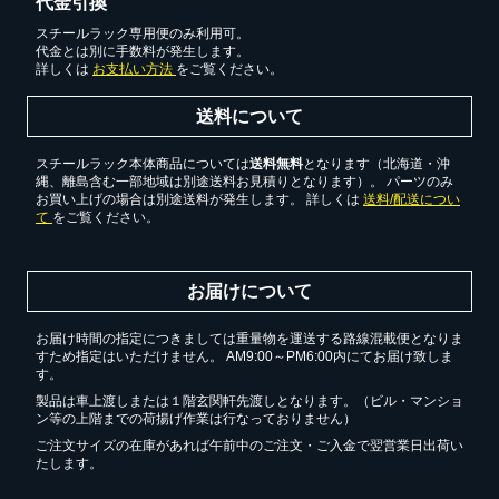
代金引換
スチールラック専用便のみ利用可。
代金とは別に手数料が発生します。
詳しくは
お支払い方法
をご覧ください。
送料について
スチールラック本体商品については
送料無料
となります（北海道・沖
縄、離島含む一部地域は別途送料お見積りとなります）。 パーツのみ
お買い上げの場合は別途送料が発生します。 詳しくは
送料/配送につい
て
をご覧ください。
お届けについて
お届け時間の指定につきましては重量物を運送する路線混載便となりま
すため指定はいただけません。 AM9:00～PM6:00内にてお届け致しま
す。
製品は車上渡しまたは１階玄関軒先渡しとなります。（ビル・マンショ
ン等の上階までの荷揚げ作業は行なっておりません）
ご注文サイズの在庫があれば午前中のご注文・ご入金で翌営業日出荷い
たします。