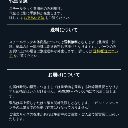
代金引換
スチールラック専用便のみ利用可。
代金とは別に手数料が発生します。
詳しくは
お支払い方法
をご覧ください。
送料について
スチールラック本体商品については
送料無料
となります（北海道・沖
縄、離島含む一部地域は別途送料お見積りとなります）。 パーツのみ
お買い上げの場合は別途送料が発生します。 詳しくは
送料/配送につい
て
をご覧ください。
お届けについて
お届け時間の指定につきましては重量物を運送する路線混載便となりま
すため指定はいただけません。 AM9:00～PM6:00内にてお届け致しま
す。
製品は車上渡しまたは１階玄関軒先渡しとなります。（ビル・マンショ
ン等の上階までの荷揚げ作業は行なっておりません）
ご注文サイズの在庫があれば午前中のご注文・ご入金で翌営業日出荷い
たします。