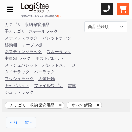
業務用スチールラック・物流機器の
通販
カテゴリ:
収納保管用品
子カテゴリ:
スチールラック
ステンレスラック
パレットラック
移動棚
オープン棚
ネスティングラック
スルーラック
中量STラック
ポストパレット
メッシュパレット
パレットステージ
タイヤラック
バーラック
プッシュラック
店舗什器
キャビネット
ファイルワゴン
書庫
シュットラック
カテゴリ:
収納保管用品
すべて解除
« 前
次 »