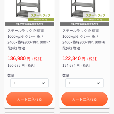
スチールラック 耐荷重
スチールラック 耐荷重
1000kg/段 グレー 高さ
1000kg/段 グレー 高さ
2400×横幅900×奥行900×7
2400×横幅900×奥行900×6
段(枚) 増連
段(枚) 増連
136,980
122,340
円（税別）
円（税別）
150,678
134,574
円（税込）
円（税込）
カートに追加しました。
数量
数量
スチールラック3台以上の場合、見積書にてお値引き保証い
たします！
1台でも大量導入でも無料お見積・ご注文を受け付けており
ます(安心保証付き)
カートに入れる
カートに入れる
カートへ進む