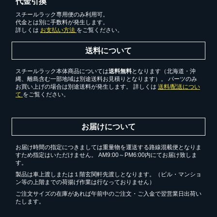
代金引換
スチールラック専用便のみ利用可。
代金とは別に手数料が発生します。
詳しくは
お支払い方法
をご覧ください。
送料について
スチールラック本体商品については
送料無料
となります（北海道・沖
縄、離島含む一部地域は別途送料お見積りとなります）。 パーツのみ
お買い上げの場合は別途送料が発生します。 詳しくは
送料/配送につい
て
をご覧ください。
お届けについて
お届け時間の指定につきましては重量物を運送する路線混載便となりま
すため指定はいただけません。 AM9:00～PM6:00内にてお届け致しま
す。
製品は車上渡しまたは１階玄関軒先渡しとなります。（ビル・マンショ
ン等の上階までの荷揚げ作業は行なっておりません）
ご注文サイズの在庫があれば午前中のご注文・ご入金で翌営業日出荷い
たします。