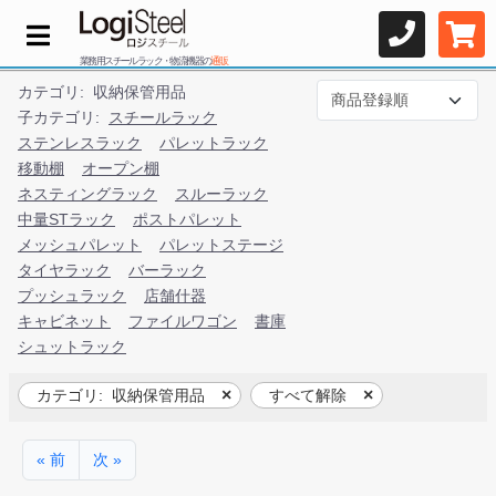
業務用スチールラック・物流機器の
通販
カテゴリ:
収納保管用品
子カテゴリ:
スチールラック
ステンレスラック
パレットラック
移動棚
オープン棚
ネスティングラック
スルーラック
中量STラック
ポストパレット
メッシュパレット
パレットステージ
タイヤラック
バーラック
プッシュラック
店舗什器
キャビネット
ファイルワゴン
書庫
シュットラック
カテゴリ:
収納保管用品
すべて解除
« 前
次 »