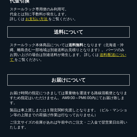
代金引換
スチールラック専用便のみ利用可。
代金とは別に手数料が発生します。
詳しくは
お支払い方法
をご覧ください。
送料について
スチールラック本体商品については
送料無料
となります（北海道・沖
縄、離島含む一部地域は別途送料お見積りとなります）。 パーツのみ
お買い上げの場合は別途送料が発生します。 詳しくは
送料/配送につい
て
をご覧ください。
お届けについて
お届け時間の指定につきましては重量物を運送する路線混載便となりま
すため指定はいただけません。 AM9:00～PM6:00内にてお届け致しま
す。
製品は車上渡しまたは１階玄関軒先渡しとなります。（ビル・マンショ
ン等の上階までの荷揚げ作業は行なっておりません）
ご注文サイズの在庫があれば午前中のご注文・ご入金で翌営業日出荷い
たします。