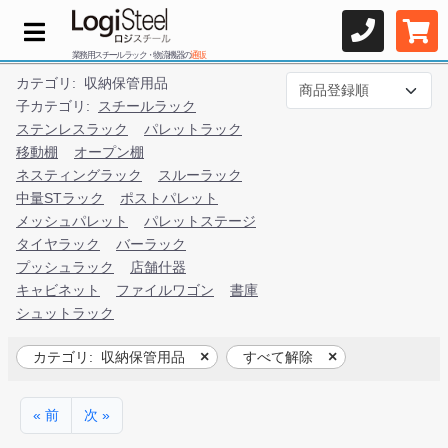
業務用スチールラック・物流機器の
通販
カテゴリ:
収納保管用品
子カテゴリ:
スチールラック
ステンレスラック
パレットラック
移動棚
オープン棚
ネスティングラック
スルーラック
中量STラック
ポストパレット
メッシュパレット
パレットステージ
タイヤラック
バーラック
プッシュラック
店舗什器
キャビネット
ファイルワゴン
書庫
シュットラック
カテゴリ:
収納保管用品
すべて解除
« 前
次 »